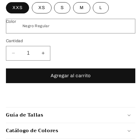
XXS
XS
S
M
L
Color
Cantidad
Reducir
Aumentar
cantidad
cantidad
para
para
No.
No.
Agregar al carrito
XV
XV
Guía de Tallas
Catálogo de Colores