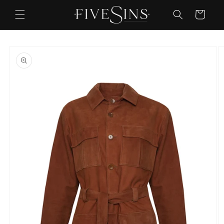
Ir
directamente
Carrito
al contenido
Ir
directamente
a la
información
del producto