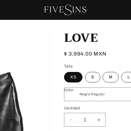
LOVE
Precio
$ 3,994.00 MXN
habitual
Talla
XS
S
M
L
Color
Cantidad
Reducir
Aumentar
cantidad
cantidad