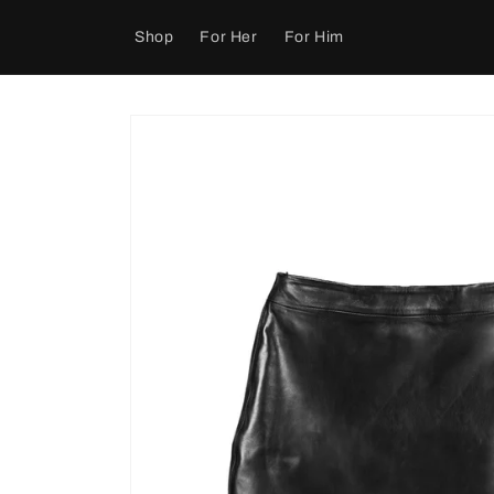
Ir
directamente
Shop
For Her
For Him
al contenido
Ir
directamente
a la
información
del producto