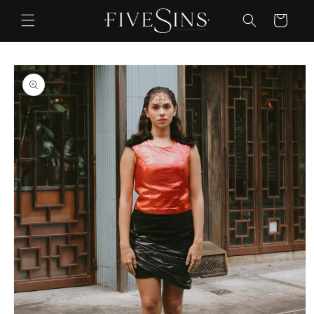
Ir
directamente
Carrito
al contenido
Ir
directamente
a la
información
del producto