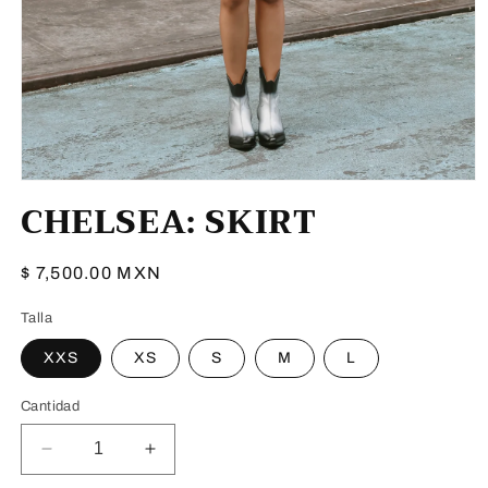
Abrir
CHELSEA: SKIRT
elemento
multimedia
1
en
una
Precio
$ 7,500.00 MXN
ventana
habitual
modal
Talla
XXS
XS
S
M
L
Cantidad
Reducir
Aumentar
cantidad
cantidad