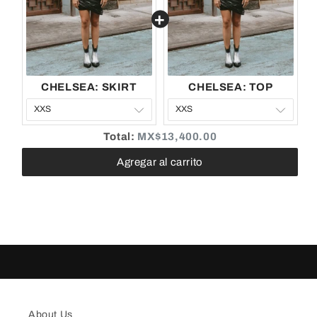
CHELSEA: SKIRT
CHELSEA: TOP
Discounted
Total:
MX$13,400.00
price
Agregar al carrito
About Us